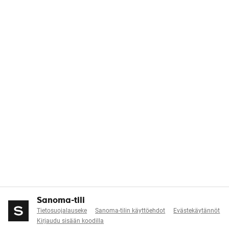
Sanoma-tili
Tietosuojalauseke
Sanoma-tilin käyttöehdot
Evästekäytännöt
Kirjaudu sisään koodilla