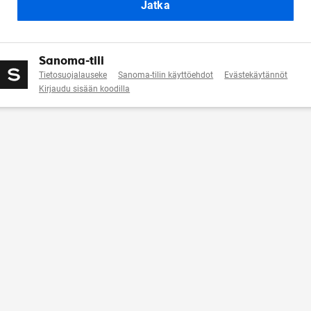
Jatka
Sanoma-tili
Tietosuojalauseke
Sanoma-tilin käyttöehdot
Evästekäytännöt
Kirjaudu sisään koodilla