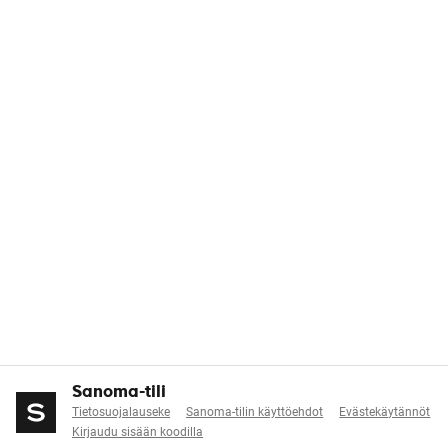
Sanoma-tili
Tietosuojalauseke
Sanoma-tilin käyttöehdot
Evästekäytännöt
Kirjaudu sisään koodilla