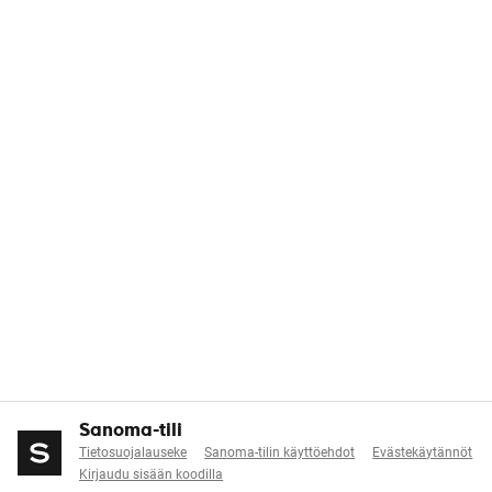
Sanoma-tili
Tietosuojalauseke
Sanoma-tilin käyttöehdot
Evästekäytännöt
Kirjaudu sisään koodilla