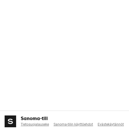
Sanoma-tili
Tietosuojalauseke
Sanoma-tilin käyttöehdot
Evästekäytännöt