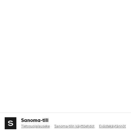
Sanoma-tili
Tietosuojalauseke
Sanoma-tilin käyttöehdot
Evästekäytännöt