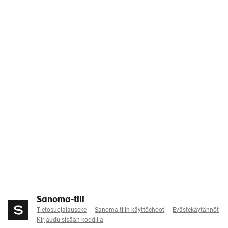
Sanoma-tili
Tietosuojalauseke
Sanoma-tilin käyttöehdot
Evästekäytännöt
Kirjaudu sisään koodilla