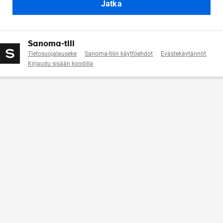
Jatka
Sanoma-tili
Tietosuojalauseke
Sanoma-tilin käyttöehdot
Evästekäytännöt
Kirjaudu sisään koodilla