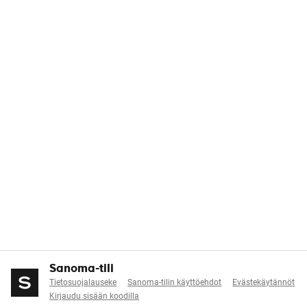
Sanoma-tili
Tietosuojalauseke
Sanoma-tilin käyttöehdot
Evästekäytännöt
Kirjaudu sisään koodilla