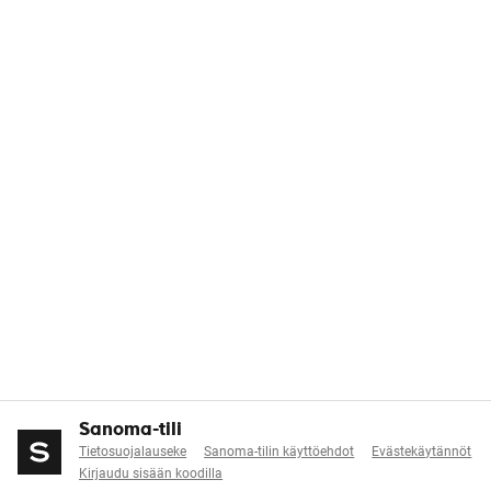
Sanoma-tili
Tietosuojalauseke
Sanoma-tilin käyttöehdot
Evästekäytännöt
Kirjaudu sisään koodilla