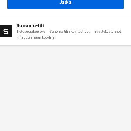
Jatka
Sanoma-tili
Tietosuojalauseke
Sanoma-tilin käyttöehdot
Evästekäytännöt
Kirjaudu sisään koodilla