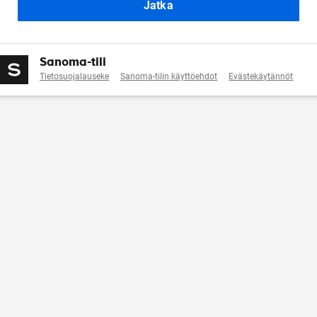
Jatka
Sanoma-tili
Tietosuojalauseke
Sanoma-tilin käyttöehdot
Evästekäytännöt