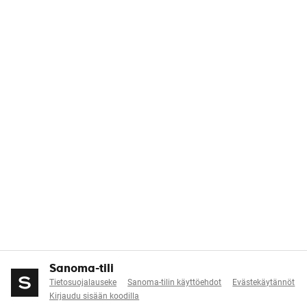
Sanoma-tili
Tietosuojalauseke
Sanoma-tilin käyttöehdot
Evästekäytännöt
Kirjaudu sisään koodilla