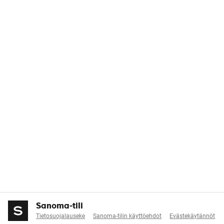
Sanoma-tili
Tietosuojalauseke
Sanoma-tilin käyttöehdot
Evästekäytännöt