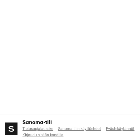
Sanoma-tili
Tietosuojalauseke
Sanoma-tilin käyttöehdot
Evästekäytännöt
Kirjaudu sisään koodilla