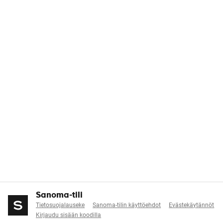
Sanoma-tili
Tietosuojalauseke
Sanoma-tilin käyttöehdot
Evästekäytännöt
Kirjaudu sisään koodilla