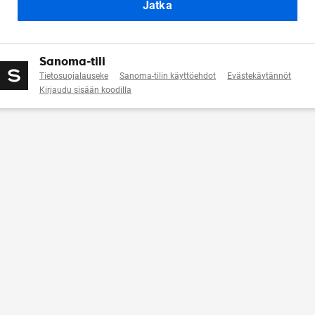
Jatka
Sanoma-tili
Tietosuojalauseke
Sanoma-tilin käyttöehdot
Evästekäytännöt
Kirjaudu sisään koodilla