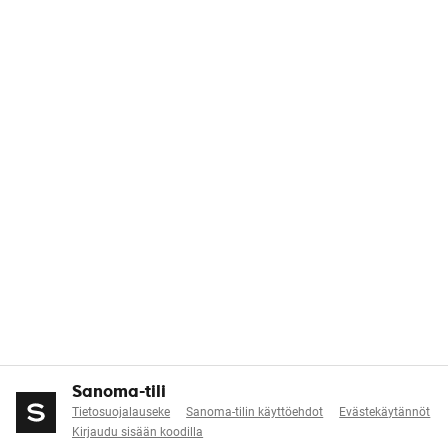
Sanoma-tili
Tietosuojalauseke
Sanoma-tilin käyttöehdot
Evästekäytännöt
Kirjaudu sisään koodilla