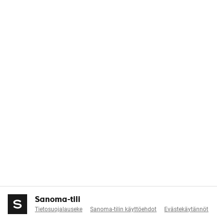
Sanoma-tili
Tietosuojalauseke
Sanoma-tilin käyttöehdot
Evästekäytännöt