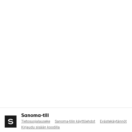
Sanoma-tili
Tietosuojalauseke
Sanoma-tilin käyttöehdot
Evästekäytännöt
Kirjaudu sisään koodilla