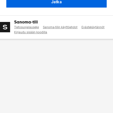
Jatka
Sanoma-tili
Tietosuojalauseke
Sanoma-tilin käyttöehdot
Evästekäytännöt
Kirjaudu sisään koodilla