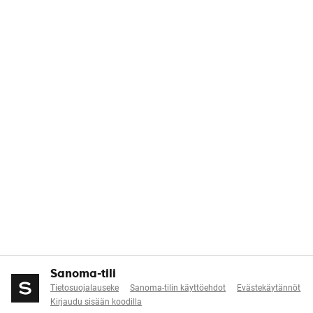
Sanoma-tili
Tietosuojalauseke
Sanoma-tilin käyttöehdot
Evästekäytännöt
Kirjaudu sisään koodilla