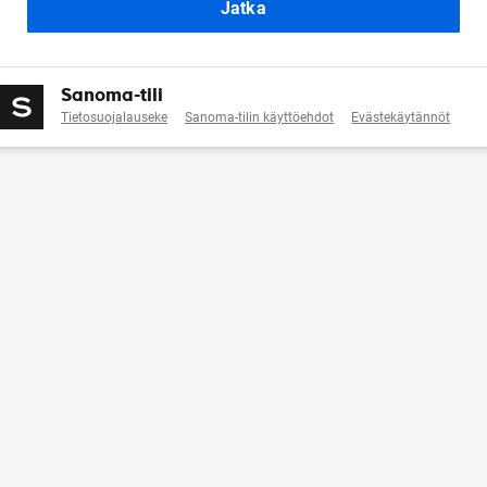
Jatka
Sanoma-tili
Tietosuojalauseke
Sanoma-tilin käyttöehdot
Evästekäytännöt