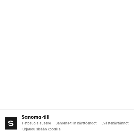
Sanoma-tili
Tietosuojalauseke
Sanoma-tilin käyttöehdot
Evästekäytännöt
Kirjaudu sisään koodilla