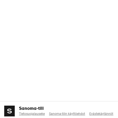
Sanoma-tili
Tietosuojalauseke
Sanoma-tilin käyttöehdot
Evästekäytännöt