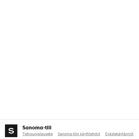
Sanoma-tili
Tietosuojalauseke
Sanoma-tilin käyttöehdot
Evästekäytännöt