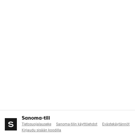
Sanoma-tili
Tietosuojalauseke
Sanoma-tilin käyttöehdot
Evästekäytännöt
Kirjaudu sisään koodilla