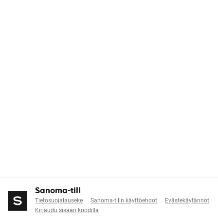
Sanoma-tili
Tietosuojalauseke
Sanoma-tilin käyttöehdot
Evästekäytännöt
Kirjaudu sisään koodilla