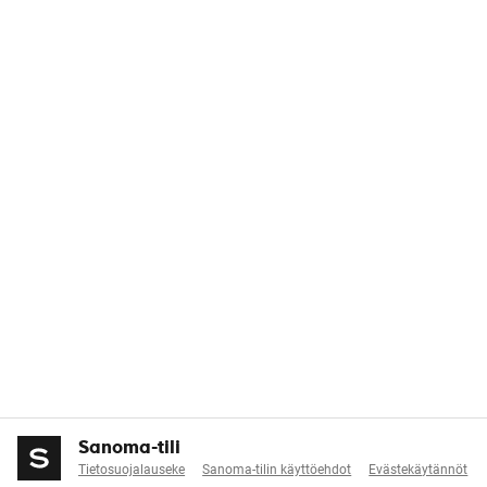
Sanoma-tili
Tietosuojalauseke
Sanoma-tilin käyttöehdot
Evästekäytännöt