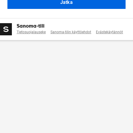
Jatka
Sanoma-tili
Tietosuojalauseke
Sanoma-tilin käyttöehdot
Evästekäytännöt