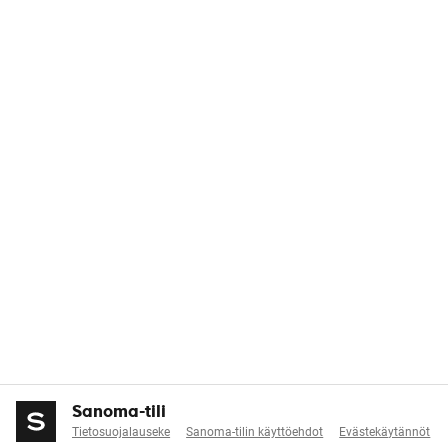
Sanoma-tili
Tietosuojalauseke
Sanoma-tilin käyttöehdot
Evästekäytännöt