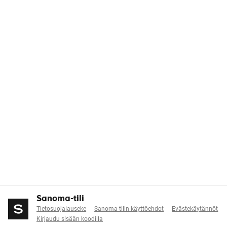
Sanoma-tili
Tietosuojalauseke
Sanoma-tilin käyttöehdot
Evästekäytännöt
Kirjaudu sisään koodilla