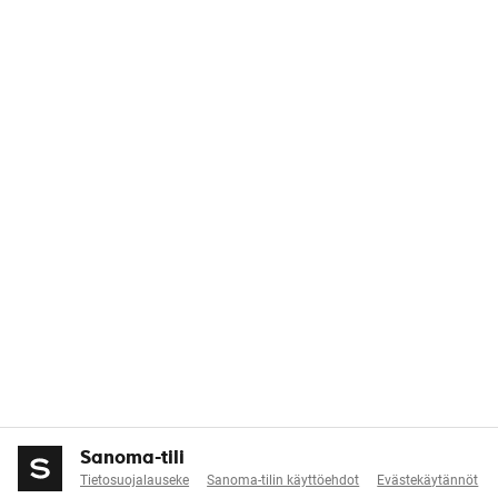
Sanoma-tili
Tietosuojalauseke
Sanoma-tilin käyttöehdot
Evästekäytännöt