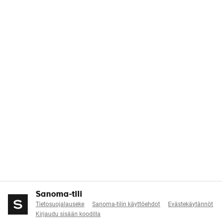
Sanoma-tili
Tietosuojalauseke
Sanoma-tilin käyttöehdot
Evästekäytännöt
Kirjaudu sisään koodilla