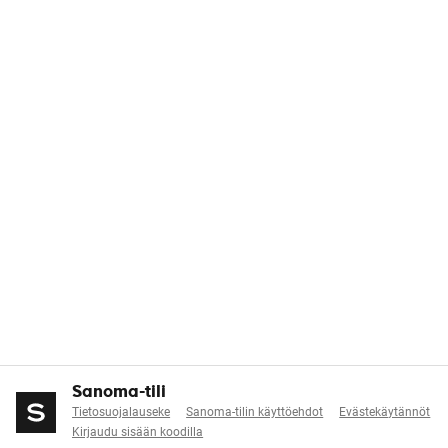
Sanoma-tili
Tietosuojalauseke
Sanoma-tilin käyttöehdot
Evästekäytännöt
Kirjaudu sisään koodilla