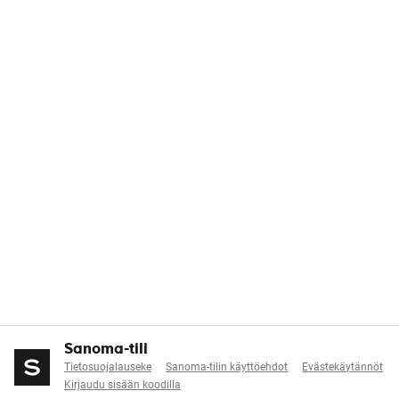
Sanoma-tili
Tietosuojalauseke
Sanoma-tilin käyttöehdot
Evästekäytännöt
Kirjaudu sisään koodilla