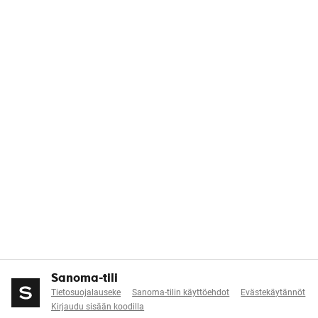
Sanoma-tili
Tietosuojalauseke
Sanoma-tilin käyttöehdot
Evästekäytännöt
Kirjaudu sisään koodilla