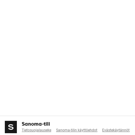
Sanoma-tili
Tietosuojalauseke
Sanoma-tilin käyttöehdot
Evästekäytännöt