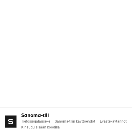
Sanoma-tili
Tietosuojalauseke
Sanoma-tilin käyttöehdot
Evästekäytännöt
Kirjaudu sisään koodilla