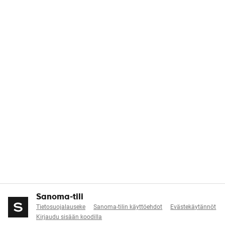
Sanoma-tili
Tietosuojalauseke
Sanoma-tilin käyttöehdot
Evästekäytännöt
Kirjaudu sisään koodilla