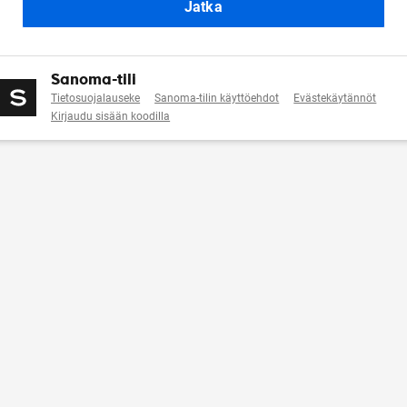
Jatka
Sanoma-tili
Tietosuojalauseke
Sanoma-tilin käyttöehdot
Evästekäytännöt
Kirjaudu sisään koodilla