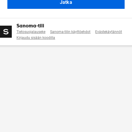
Jatka
Sanoma-tili
Tietosuojalauseke
Sanoma-tilin käyttöehdot
Evästekäytännöt
Kirjaudu sisään koodilla