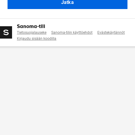
Jatka
Sanoma-tili
Tietosuojalauseke
Sanoma-tilin käyttöehdot
Evästekäytännöt
Kirjaudu sisään koodilla