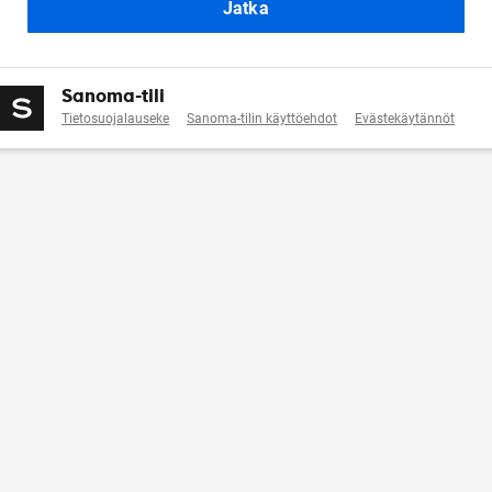
Jatka
Sanoma-tili
Tietosuojalauseke
Sanoma-tilin käyttöehdot
Evästekäytännöt