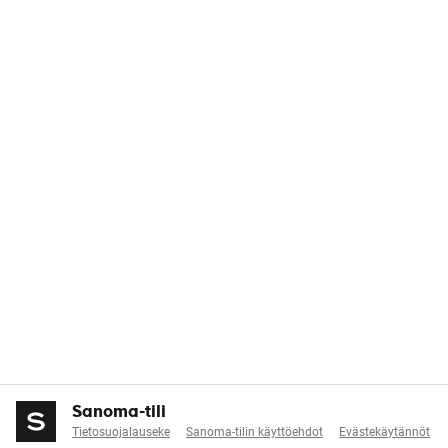
Sanoma-tili
Tietosuojalauseke
Sanoma-tilin käyttöehdot
Evästekäytännöt