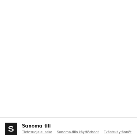
Sanoma-tili
Tietosuojalauseke
Sanoma-tilin käyttöehdot
Evästekäytännöt