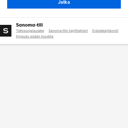
Jatka
Sanoma-tili
Tietosuojalauseke
Sanoma-tilin käyttöehdot
Evästekäytännöt
Kirjaudu sisään koodilla