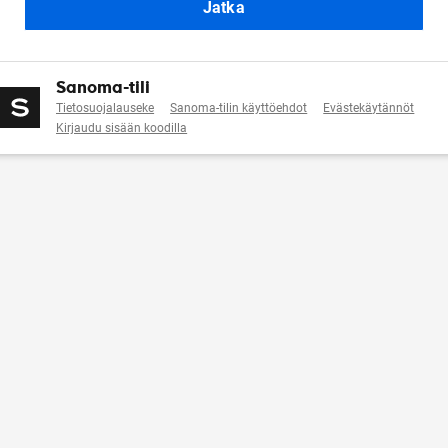
Jatka
Sanoma-tili
Tietosuojalauseke
Sanoma-tilin käyttöehdot
Evästekäytännöt
Kirjaudu sisään koodilla