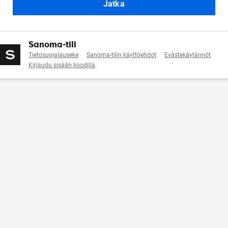
Jatka
Sanoma-tili
Tietosuojalauseke
Sanoma-tilin käyttöehdot
Evästekäytännöt
Kirjaudu sisään koodilla