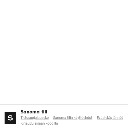
Sanoma-tili
Tietosuojalauseke
Sanoma-tilin käyttöehdot
Evästekäytännöt
Kirjaudu sisään koodilla